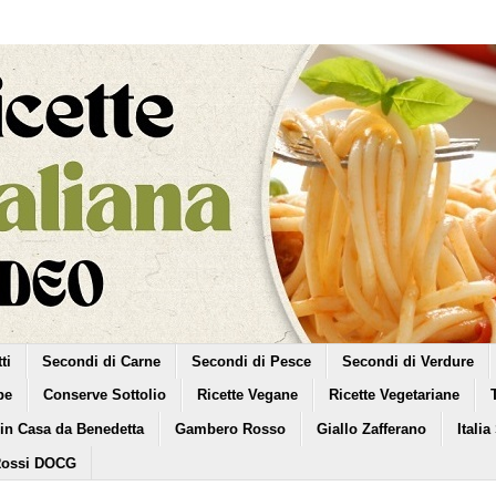
ti
Secondi di Carne
Secondi di Pesce
Secondi di Verdure
pe
Conserve Sottolio
Ricette Vegane
Ricette Vegetariane
 in Casa da Benedetta
Gambero Rosso
Giallo Zafferano
Italia
Rossi DOCG