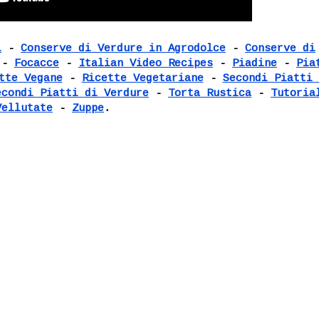
i
-
Conserve di Verdure in Agrodolce
-
Conserve di
-
Focacce
-
Italian Video Recipes
-
Piadine
-
Pia
tte Vegane
-
Ricette Vegetariane
-
Secondi Piatti 
econdi Piatti di Verdure
-
Torta Rustica
-
Tutoria
Vellutate
-
Zuppe
.