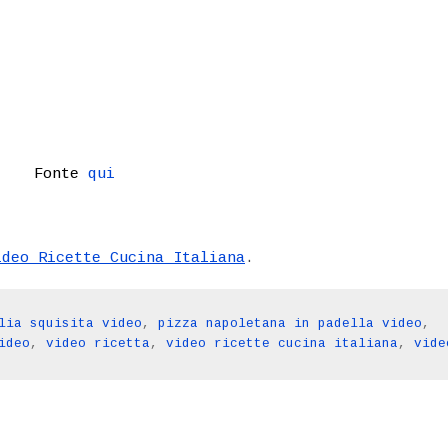
Fonte
qui
ideo Ricette Cucina Italiana
.
lia squisita video
,
pizza napoletana in padella video
,
ideo
,
video ricetta
,
video ricette cucina italiana
,
vide