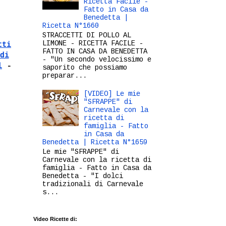
Ricetta Facile -
Fatto in Casa da
Benedetta |
Ricetta N°1660
STRACCETTI DI POLLO AL
LIMONE - RICETTA FACILE -
tti
FATTO IN CASA DA BENEDETTA
di
- "Un secondo velocissimo e
l
-
saporito che possiamo
preparar...
[VIDEO] Le mie
"SFRAPPE" di
Carnevale con la
ricetta di
famiglia - Fatto
in Casa da
Benedetta | Ricetta N°1659
Le mie "SFRAPPE" di
Carnevale con la ricetta di
famiglia - Fatto in Casa da
Benedetta - "I dolci
tradizionali di Carnevale
s...
Video Ricette di: