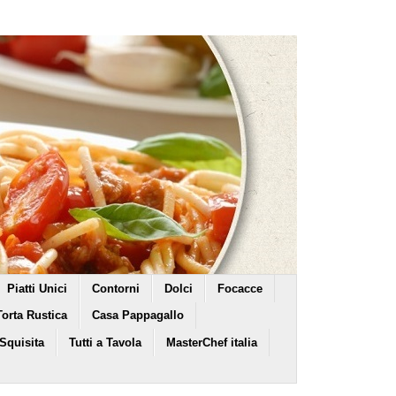
Piatti Unici
Contorni
Dolci
Focacce
Torta Rustica
Casa Pappagallo
 Squisita
Tutti a Tavola
MasterChef italia