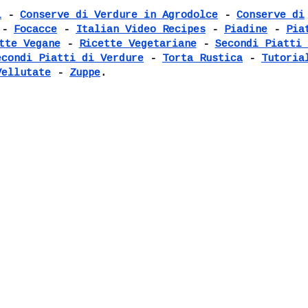
i
-
Conserve di Verdure in Agrodolce
-
Conserve di
-
Focacce
-
Italian Video Recipes
-
Piadine
-
Pia
tte Vegane
-
Ricette Vegetariane
-
Secondi Piatti 
econdi Piatti di Verdure
-
Torta Rustica
-
Tutoria
Vellutate
-
Zuppe
.