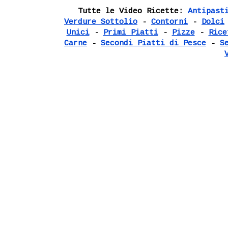
Tutte le Video Ricette:
Antipast
Verdure Sottolio
-
Contorni
-
Dolci
Unici
-
Primi Piatti
-
Pizze
-
Rice
Carne
-
Secondi Piatti di Pesce
-
S