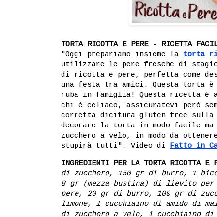
TORTA RICOTTA E PERE - RICETTA FACI
"Oggi prepariamo insieme la
torta r
utilizzare le pere fresche di stagi
di ricotta e pere, perfetta come de
una festa tra amici. Questa torta è
ruba in famiglia! Questa ricetta è 
chi è celiaco, assicuratevi però se
corretta dicitura gluten free sulla
decorare la torta in modo facile ma
zucchero a velo, in modo da ottener
stupirà tutti". Video di
Fatto in C
INGREDIENTI PER LA TORTA RICOTTA E 
di zucchero, 150 gr di burro, 1 bic
8 gr (mezza bustina) di lievito per
pere, 20 gr di burro, 100 gr di zuc
limone, 1 cucchiaino di amido di ma
di zucchero a velo, 1 cucchiaino di