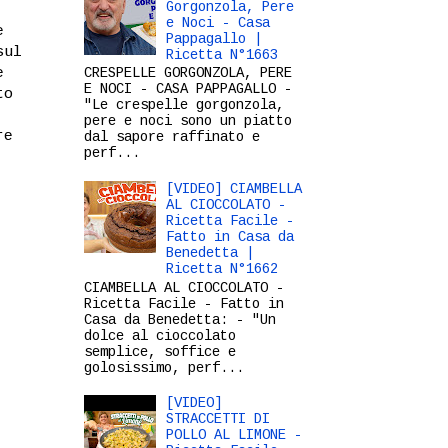
Gorgonzola, Pere
e Noci - Casa
e
Pappagallo |
sul
Ricetta N°1663
e
CRESPELLE GORGONZOLA, PERE
E NOCI - CASA PAPPAGALLO -
to
"Le crespelle gorgonzola,
pere e noci sono un piatto
re
dal sapore raffinato e
perf...
[VIDEO] CIAMBELLA
AL CIOCCOLATO -
Ricetta Facile -
Fatto in Casa da
Benedetta |
Ricetta N°1662
CIAMBELLA AL CIOCCOLATO -
Ricetta Facile - Fatto in
Casa da Benedetta: - "Un
dolce al cioccolato
semplice, soffice e
golosissimo, perf...
[VIDEO]
STRACCETTI DI
POLLO AL LIMONE -