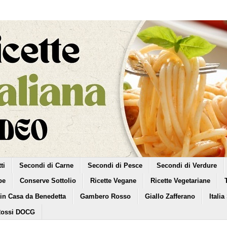
ti
Secondi di Carne
Secondi di Pesce
Secondi di Verdure
pe
Conserve Sottolio
Ricette Vegane
Ricette Vegetariane
 in Casa da Benedetta
Gambero Rosso
Giallo Zafferano
Italia
Rossi DOCG