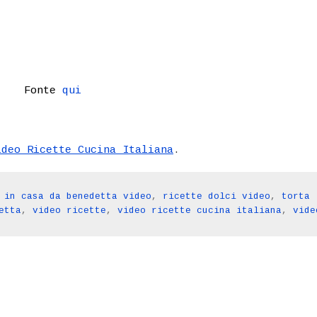
Fonte
qui
ideo Ricette Cucina Italiana
.
 in casa da benedetta video
,
ricette dolci video
,
torta
etta
,
video ricette
,
video ricette cucina italiana
,
vide