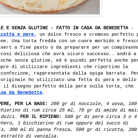
LE E SENZA GLUTINE - FATTO IN CASA DA BENEDETTA
-
icotta e pere
, un dolce fresco e cremoso perfetto 
one. Una torta fredda con un cuore morbido e fresc
ssert a fine pasto o da preparare per un compleann
 così deliziosa che avrà sicuro successo.. andrà a
anche senza glutine, ed è quindi perfetta anche pe
mpre di utilizzare ingredienti che riportino la
 confezione, rappresentata dalla spiga barrata. Pe
 originale ho utilizzato una fetta di pera e dello
e il disegno perfetto della pera sulla torta, che
asa da Benedetta
.
PERE, PER LA BASE:
200 gr di nocciole, 4 uova, 160
chierino di rum circa 25 ml, 70 gr di amido di mai
 dolci.
PER IL RIPIENO:
500 gr di pere circa 3 o 4
chero, 1 bicchierino di rum oppure del succo di
is, 300 ml di panna fresca, 500 gr di ricotta, 200
 estratto di vaniglia.