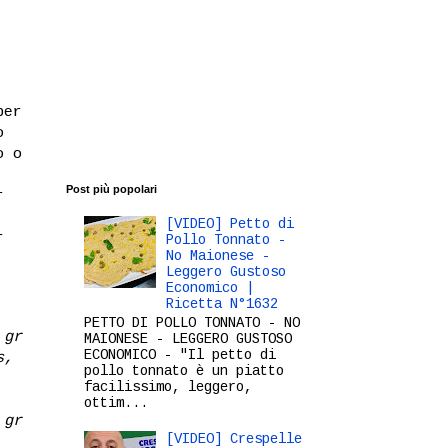
per
o
o o
Post più popolari
r
[VIDEO] Petto di
r
Pollo Tonnato -
No Maionese -
Leggero Gustoso
Economico |
Ricetta N°1632
PETTO DI POLLO TONNATO - NO
 gr
MAIONESE - LEGGERO GUSTOSO
ECONOMICO - "Il petto di
s,
pollo tonnato è un piatto
facilissimo, leggero,
ottim...
 gr
[VIDEO] Crespelle