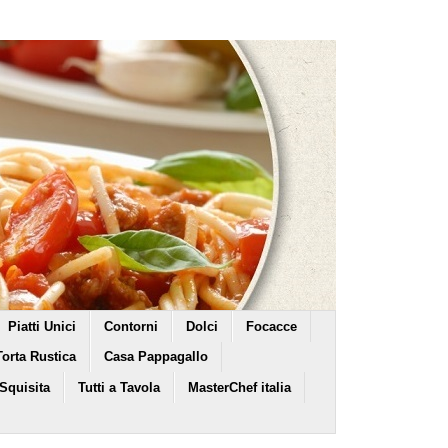
Piatti Unici
Contorni
Dolci
Focacce
Torta Rustica
Casa Pappagallo
 Squisita
Tutti a Tavola
MasterChef italia