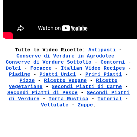
Tutte le Video Ricette:
Antipasti
-
Conserve di Verdure in Agrodolce
-
Conserve di Verdure Sottolio
-
Contorni
-
Dolci
-
Focacce
-
Italian Video Recipes
-
Piadine
-
Piatti Unici
-
Primi Piatti
-
Pizze
-
Ricette Vegane
-
Ricette
Vegetariane
-
Secondi Piatti di Carne
-
Secondi Piatti di Pesce
-
Secondi Piatti
di Verdure
-
Torta Rustica
-
Tutorial
-
Vellutate
-
Zuppe
.