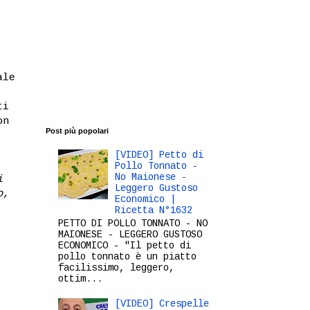
ale
ti
on
Post più popolari
[VIDEO] Petto di
Pollo Tonnato -
No Maionese -
i
Leggero Gustoso
o,
Economico |
Ricetta N°1632
PETTO DI POLLO TONNATO - NO
MAIONESE - LEGGERO GUSTOSO
ECONOMICO - "Il petto di
pollo tonnato è un piatto
facilissimo, leggero,
ottim...
[VIDEO] Crespelle