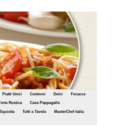
Piatti Unici
Contorni
Dolci
Focacce
Torta Rustica
Casa Pappagallo
 Squisita
Tutti a Tavola
MasterChef italia