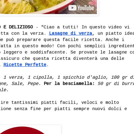
O E DELIZIOSO
- "Ciao a tutti! In questo video vi
etta con la verza.
Lasagne di verza
, un piatto ide
ue può preparare questa facile ricetta. Anche i
fatta in questo modo! Con pochi semplici ingredien
o leggero e soddisfacente. Se provate le lasagne c
assicuro che questa ricetta diventerà una delle
di
Ricette Perfette
.
:
1 verza, 1 cipolla, 1 spicchio d'aglio, 100 gr d
gne, Sale, Pepe.
Per la besciamella:
50 gr di burr
ale.
ire tantissimi piatti facili, veloci e molto
zione senza fine per piatti sempre nuovi dolci e