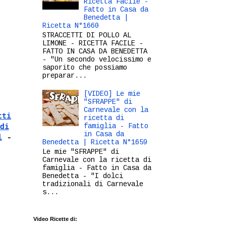
Ricetta Facile -
Fatto in Casa da
Benedetta |
Ricetta N°1660
STRACCETTI DI POLLO AL
LIMONE - RICETTA FACILE -
FATTO IN CASA DA BENEDETTA
- "Un secondo velocissimo e
saporito che possiamo
preparar...
[VIDEO] Le mie
"SFRAPPE" di
Carnevale con la
tti
ricetta di
famiglia - Fatto
di
in Casa da
l
-
Benedetta | Ricetta N°1659
Le mie "SFRAPPE" di
Carnevale con la ricetta di
famiglia - Fatto in Casa da
Benedetta - "I dolci
tradizionali di Carnevale
s...
Video Ricette di: