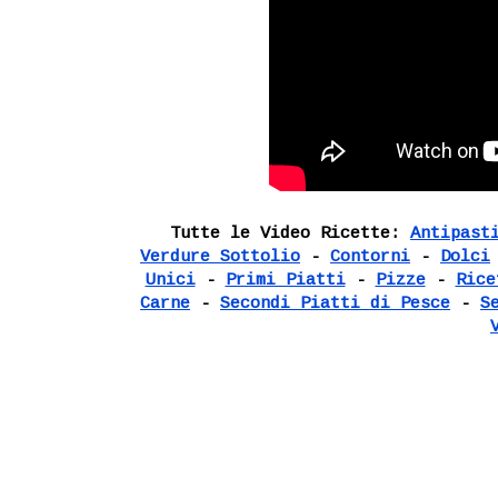
Tutte le Video Ricette:
Antipast
Verdure Sottolio
-
Contorni
-
Dolci
Unici
-
Primi Piatti
-
Pizze
-
Rice
Carne
-
Secondi Piatti di Pesce
-
S