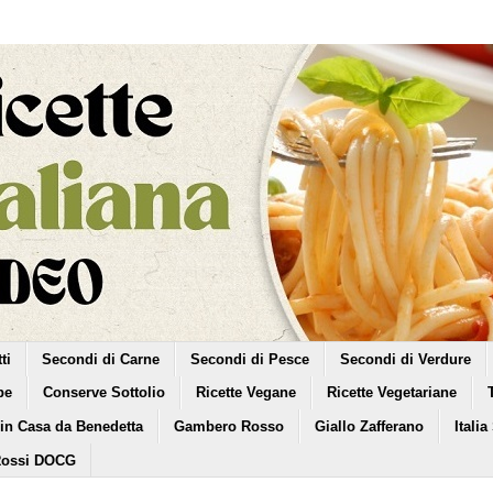
ti
Secondi di Carne
Secondi di Pesce
Secondi di Verdure
pe
Conserve Sottolio
Ricette Vegane
Ricette Vegetariane
 in Casa da Benedetta
Gambero Rosso
Giallo Zafferano
Italia
Rossi DOCG