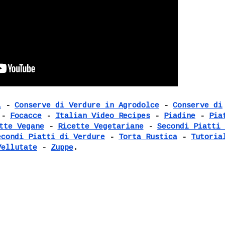
i
-
Conserve di Verdure in Agrodolce
-
Conserve di
-
Focacce
-
Italian Video Recipes
-
Piadine
-
Pia
tte Vegane
-
Ricette Vegetariane
-
Secondi Piatti 
econdi Piatti di Verdure
-
Torta Rustica
-
Tutoria
Vellutate
-
Zuppe
.