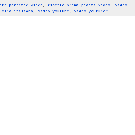
tte perfette video
,
ricette primi piatti video
,
video
ucina italiana
,
video youtube
,
video youtuber