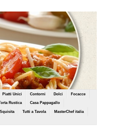
Piatti Unici
Contorni
Dolci
Focacce
Torta Rustica
Casa Pappagallo
 Squisita
Tutti a Tavola
MasterChef italia