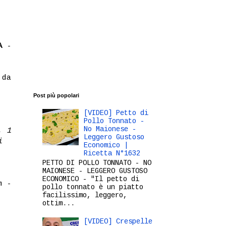
A
-
 da
Post più popolari
[VIDEO] Petto di
Pollo Tonnato -
No Maionese -
, 1
Leggero Gustoso
i
Economico |
Ricetta N°1632
PETTO DI POLLO TONNATO - NO
MAIONESE - LEGGERO GUSTOSO
ECONOMICO - "Il petto di
m -
pollo tonnato è un piatto
facilissimo, leggero,
ottim...
[VIDEO] Crespelle