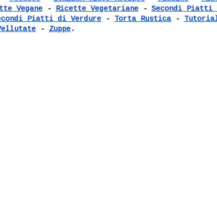
tte Vegane
-
Ricette Vegetariane
-
Secondi Piatti 
econdi Piatti di Verdure
-
Torta Rustica
-
Tutoria
Vellutate
-
Zuppe
.