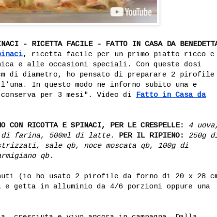
INACI - RICETTA FACILE - FATTO IN CASA DA BENEDETT
pinaci
, ricetta facile per un primo piatto ricco e
nica e alle occasioni speciali. Con queste dosi
cm di diametro, ho pensato di preparare 2 pirofile
 l’una. In questo modo ne inforno subito una e
 conserva per 3 mesi". Video di
Fatto in Casa da
NO CON RICOTTA E SPINACI, PER LE CRESPELLE:
4 uova
 di farina, 500ml di latte.
PER IL RIPIENO:
250g d
strizzati, sale qb, noce moscata qb, 100g di
armigiano qb.
nuti (io ho usato 2 pirofile da forno di 20 x 28 c
a e getta in alluminio da 4/6 porzioni oppure una
ta, cresciuta e vivo ancora in campagna. Dalla