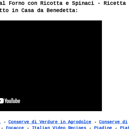
al Forno con Ricotta e Spinaci - Ricetta
tto in Casa da Benedetta:
i
-
Conserve di Verdure in Agrodolce
-
Conserve di
-
Focacce
-
Italian Video Recipes
-
Piadine
-
Pia