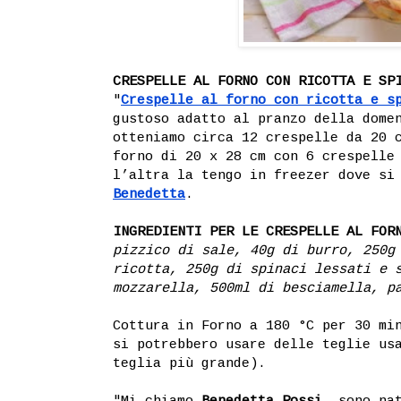
CRESPELLE AL FORNO CON RICOTTA E SP
"
Crespelle al forno con ricotta e s
gustoso adatto al pranzo della dome
otteniamo circa 12 crespelle da 20 
forno di 20 x 28 cm con 6 crespelle
l’altra la tengo in freezer dove si
Benedetta
.
INGREDIENTI PER LE CRESPELLE AL FOR
pizzico di sale, 40g di burro, 250g
ricotta, 250g di spinaci lessati e 
mozzarella, 500ml di besciamella, p
Cottura in Forno a 180 °C per 30 mi
si potrebbero usare delle teglie us
teglia più grande).
"Mi chiamo
Benedetta Rossi
, sono na