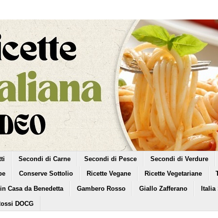
ti
Secondi di Carne
Secondi di Pesce
Secondi di Verdure
pe
Conserve Sottolio
Ricette Vegane
Ricette Vegetariane
 in Casa da Benedetta
Gambero Rosso
Giallo Zafferano
Italia
Rossi DOCG