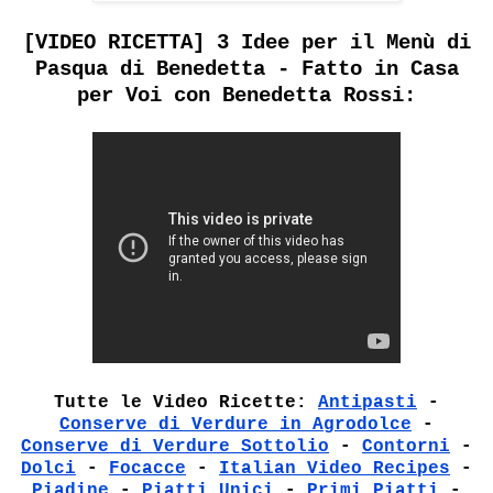
[VIDEO RICETTA] 3 Idee per il Menù di
Pasqua di Benedetta - Fatto in Casa
per Voi con Benedetta Rossi:
Tutte le Video Ricette:
Antipasti
-
Conserve di Verdure in Agrodolce
-
Conserve di Verdure Sottolio
-
Contorni
-
Dolci
-
Focacce
-
Italian Video Recipes
-
Piadine
-
Piatti Unici
-
Primi Piatti
-