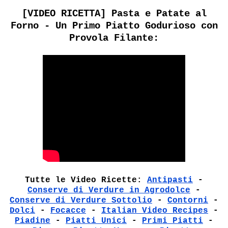
[VIDEO RICETTA] Pasta e Patate al
Forno - Un Primo Piatto Godurioso con
Provola Filante:
Tutte le Video Ricette:
Antipasti
-
Conserve di Verdure in Agrodolce
-
Conserve di Verdure Sottolio
-
Contorni
-
Dolci
-
Focacce
-
Italian Video Recipes
-
Piadine
-
Piatti Unici
-
Primi Piatti
-