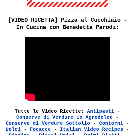
[VIDEO RICETTA] Pizza al Cucchiaio -
In Cucina con Benedetta Parodi:
Tutte le Video Ricette:
Antipasti
-
Conserve di Verdure in Agrodolce
-
Conserve di Verdure Sottolio
-
Contorni
-
Dolci
-
Focacce
-
Italian Video Recipes
-