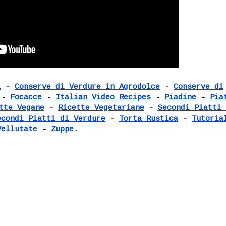
i
-
Conserve di Verdure in Agrodolce
-
Conserve di
-
Focacce
-
Italian Video Recipes
-
Piadine
-
Pia
tte Vegane
-
Ricette Vegetariane
-
Secondi Piatti 
econdi Piatti di Verdure
-
Torta Rustica
-
Tutoria
Vellutate
-
Zuppe
.