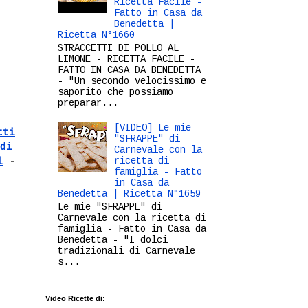
Ricetta Facile -
Fatto in Casa da
Benedetta |
Ricetta N°1660
STRACCETTI DI POLLO AL
LIMONE - RICETTA FACILE -
FATTO IN CASA DA BENEDETTA
- "Un secondo velocissimo e
saporito che possiamo
preparar...
[VIDEO] Le mie
tti
"SFRAPPE" di
di
Carnevale con la
ricetta di
l
-
famiglia - Fatto
in Casa da
Benedetta | Ricetta N°1659
Le mie "SFRAPPE" di
Carnevale con la ricetta di
famiglia - Fatto in Casa da
Benedetta - "I dolci
tradizionali di Carnevale
s...
Video Ricette di: