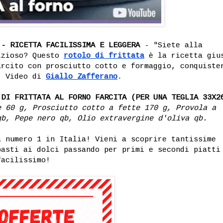
 - RICETTA FACILISSIMA E LEGGERA
- "Siete alla
izioso? Questo
rotolo di frittata
è la ricetta giu
arcito con prosciutto cotto e formaggio, conquiste
. Video di
Giallo Zafferano
.
 DI FRITTATA AL FORNO FARCITA (PER UNA TEGLIA 33X2
e 60 g, Prosciutto cotto a fette 170 g, Provola a
qb, Pepe nero qb, Olio extravergine d'oliva qb.
 numero 1 in Italia! Vieni a scoprire tantissime
pasti ai dolci passando per primi e secondi piatti
facilissimo!