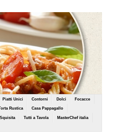
Piatti Unici
Contorni
Dolci
Focacce
Torta Rustica
Casa Pappagallo
 Squisita
Tutti a Tavola
MasterChef italia