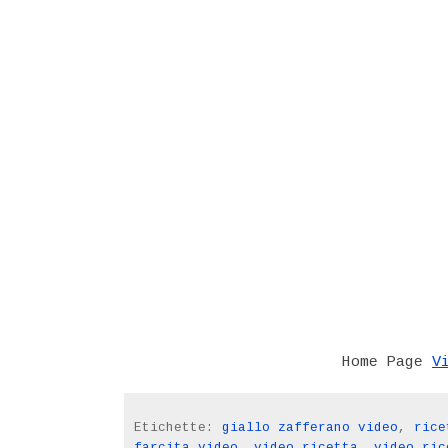
V
Home Page
Etichette:
giallo zafferano video
,
rice
farcita video
,
video ricetta
,
video ric