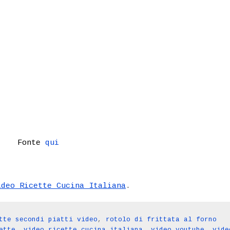
Fonte
qui
ideo Ricette Cucina Italiana
.
tte secondi piatti video
,
rotolo di frittata al forno
ette
,
video ricette cucina italiana
,
video youtube
,
vide