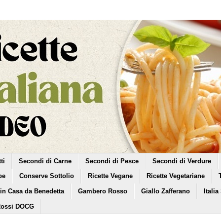
ti
Secondi di Carne
Secondi di Pesce
Secondi di Verdure
pe
Conserve Sottolio
Ricette Vegane
Ricette Vegetariane
 in Casa da Benedetta
Gambero Rosso
Giallo Zafferano
Italia
Rossi DOCG