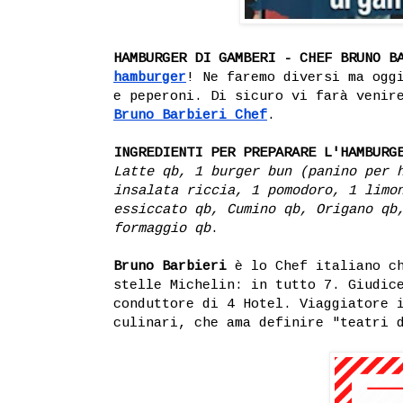
HAMBURGER DI GAMBERI - CHEF BRUNO B
hamburger
! Ne faremo diversi ma ogg
e peperoni. Di sicuro vi farà venir
Bruno Barbieri Chef
.
INGREDIENTI PER PREPARARE L'HAMBURG
Latte qb, 1 burger bun (panino per 
insalata riccia, 1 pomodoro, 1 limo
essiccato qb, Cumino qb, Origano qb
formaggio qb
.
Bruno Barbieri
è lo Chef italiano ch
stelle Michelin: in tutto 7. Giudic
conduttore di 4 Hotel. Viaggiatore 
culinari, che ama definire "teatri 