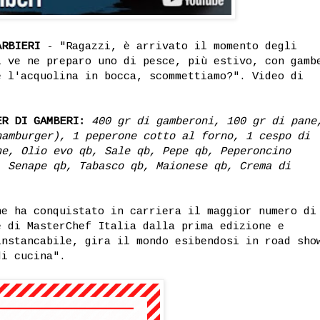
ARBIERI
- "Ragazzi, è arrivato il momento degli
i ve ne preparo uno di pesce, più estivo, con gamb
e l'acquolina in bocca, scommettiamo?". Video di
ER DI GAMBERI:
400 gr di gamberoni, 100 gr di pane
hamburger), 1 peperone cotto al forno, 1 cespo di
ne, Olio evo qb, Sale qb, Pepe qb, Peperoncino
, Senape qb, Tabasco qb, Maionese qb, Crema di
e ha conquistato in carriera il maggior numero di
e di MasterChef Italia dalla prima edizione e
instancabile, gira il mondo esibendosi in road sho
di cucina".