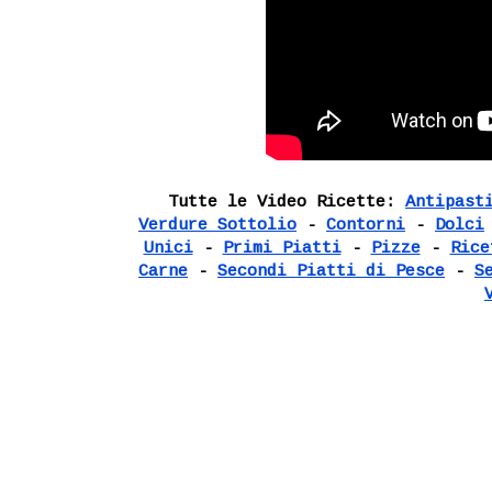
Tutte le Video Ricette:
Antipast
Verdure Sottolio
-
Contorni
-
Dolci
Unici
-
Primi Piatti
-
Pizze
-
Rice
Carne
-
Secondi Piatti di Pesce
-
S