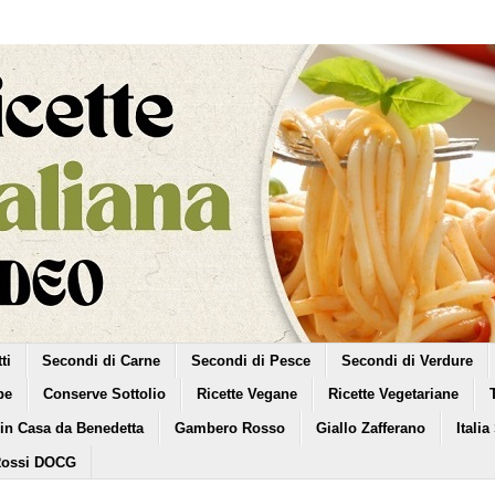
ti
Secondi di Carne
Secondi di Pesce
Secondi di Verdure
pe
Conserve Sottolio
Ricette Vegane
Ricette Vegetariane
 in Casa da Benedetta
Gambero Rosso
Giallo Zafferano
Italia
Rossi DOCG