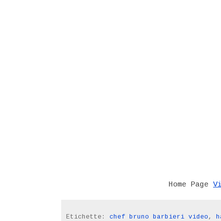
V
Home Page
Etichette:
chef bruno barbieri video
,
h