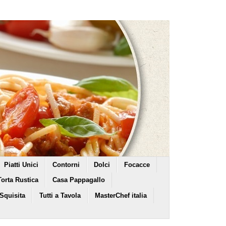
Piatti Unici
Contorni
Dolci
Focacce
Torta Rustica
Casa Pappagallo
 Squisita
Tutti a Tavola
MasterChef italia