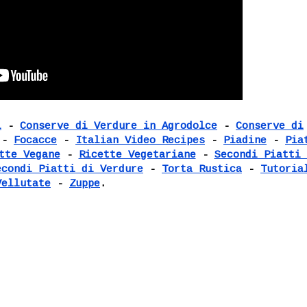
i
-
Conserve di Verdure in Agrodolce
-
Conserve di
-
Focacce
-
Italian Video Recipes
-
Piadine
-
Pia
tte Vegane
-
Ricette Vegetariane
-
Secondi Piatti 
econdi Piatti di Verdure
-
Torta Rustica
-
Tutoria
Vellutate
-
Zuppe
.