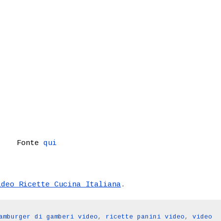
Fonte
qui
ideo Ricette Cucina Italiana
.
amburger di gamberi video
,
ricette panini video
,
video