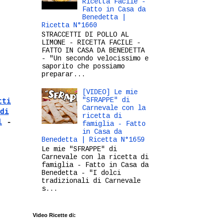
Ricetta Facile -
Fatto in Casa da
Benedetta |
Ricetta N°1660
STRACCETTI DI POLLO AL
LIMONE - RICETTA FACILE -
FATTO IN CASA DA BENEDETTA
- "Un secondo velocissimo e
saporito che possiamo
preparar...
[VIDEO] Le mie
"SFRAPPE" di
tti
Carnevale con la
di
ricetta di
l
-
famiglia - Fatto
in Casa da
Benedetta | Ricetta N°1659
Le mie "SFRAPPE" di
Carnevale con la ricetta di
famiglia - Fatto in Casa da
Benedetta - "I dolci
tradizionali di Carnevale
s...
Video Ricette di: