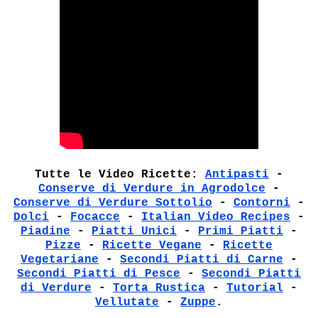
Tutte le Video Ricette:
Antipasti
-
Conserve di Verdure in Agrodolce
-
Conserve di Verdure Sottolio
-
Contorni
-
Dolci
-
Focacce
-
Italian Video Recipes
-
Piadine
-
Piatti Unici
-
Primi Piatti
-
Pizze
-
Ricette Vegane
-
Ricette
Vegetariane
-
Secondi Piatti di Carne
-
Secondi Piatti di Pesce
-
Secondi Piatti
di Verdure
-
Torta Rustica
-
Tutorial
-
Vellutate
-
Zuppe
.