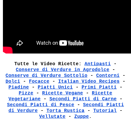
Tutte le Video Ricette:
Antipasti
-
Conserve di Verdure in Agrodolce
-
Conserve di Verdure Sottolio
-
Contorni
-
Dolci
-
Focacce
-
Italian Video Recipes
-
Piadine
-
Piatti Unici
-
Primi Piatti
-
Pizze
-
Ricette Vegane
-
Ricette
Vegetariane
-
Secondi Piatti di Carne
-
Secondi Piatti di Pesce
-
Secondi Piatti
di Verdure
-
Torta Rustica
-
Tutorial
-
Vellutate
-
Zuppe
.