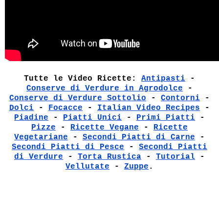
Tutte le Video Ricette:
Antipasti
-
Conserve di Verdure in Agrodolce
-
Conserve di Verdure Sottolio
-
Contorni
-
Dolci
-
Focacce
-
Italian Video Recipes
-
Piadine
-
Piatti Unici
-
Primi Piatti
-
Pizze
-
Ricette Vegane
-
Ricette
Vegetariane
-
Secondi Piatti di Carne
-
Secondi Piatti di Pesce
-
Secondi Piatti
di Verdure
-
Torta Rustica
-
Tutorial
-
Vellutate
-
Zuppe
.