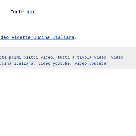
Fonte
qui
ideo Ricette Cucina Italiana
.
tte primi piatti video
,
tutti a tavola video
,
video
ucina italiana
,
video youtube
,
video youtuber