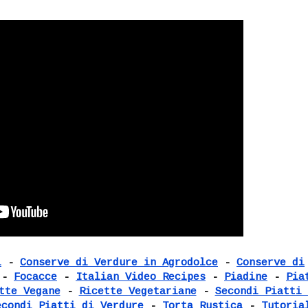
i
-
Conserve di Verdure in Agrodolce
-
Conserve di
-
Focacce
-
Italian Video Recipes
-
Piadine
-
Pia
tte Vegane
-
Ricette Vegetariane
-
Secondi Piatti 
econdi Piatti di Verdure
-
Torta Rustica
-
Tutoria