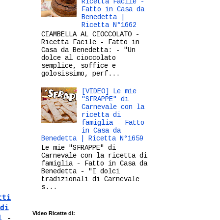
Ricetta Facile -
Fatto in Casa da
Benedetta |
Ricetta N°1662
CIAMBELLA AL CIOCCOLATO -
Ricetta Facile - Fatto in
Casa da Benedetta: - "Un
dolce al cioccolato
semplice, soffice e
golosissimo, perf...
[VIDEO] Le mie
"SFRAPPE" di
Carnevale con la
ricetta di
famiglia - Fatto
in Casa da
Benedetta | Ricetta N°1659
Le mie "SFRAPPE" di
Carnevale con la ricetta di
famiglia - Fatto in Casa da
Benedetta - "I dolci
tradizionali di Carnevale
s...
tti
di
Video Ricette di:
l
-