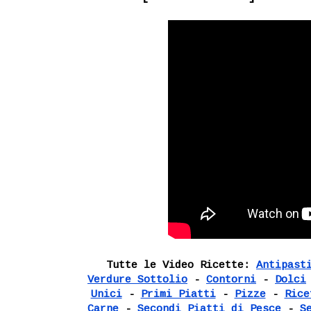
Tutte le Video Ricette:
Antipast
Verdure Sottolio
-
Contorni
-
Dolci
Unici
-
Primi Piatti
-
Pizze
-
Rice
Carne
-
Secondi Piatti di Pesce
-
S