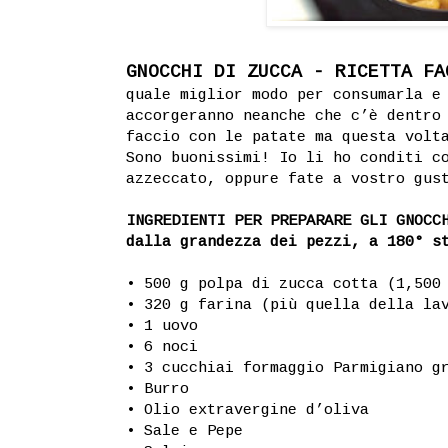
GNOCCHI DI ZUCCA - RICETTA FA
quale miglior modo per consumarla e
accorgeranno neanche che c’è dentro
faccio con le patate ma questa volt
Sono buonissimi! Io li ho conditi c
azzeccato, oppure fate a vostro gus
INGREDIENTI PER PREPARARE GLI GNOCC
dalla grandezza dei pezzi, a 180° s
• 500 g polpa di zucca cotta (1,500
• 320 g farina (più quella della la
• 1 uovo
• 6 noci
• 3 cucchiai formaggio Parmigiano g
• Burro
• Olio extravergine d’oliva
• Sale e Pepe