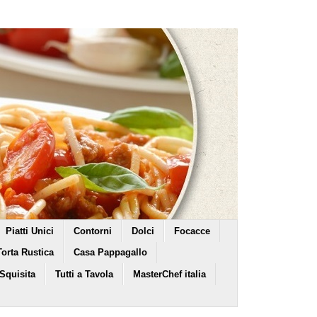
Piatti Unici
Contorni
Dolci
Focacce
Torta Rustica
Casa Pappagallo
 Squisita
Tutti a Tavola
MasterChef italia