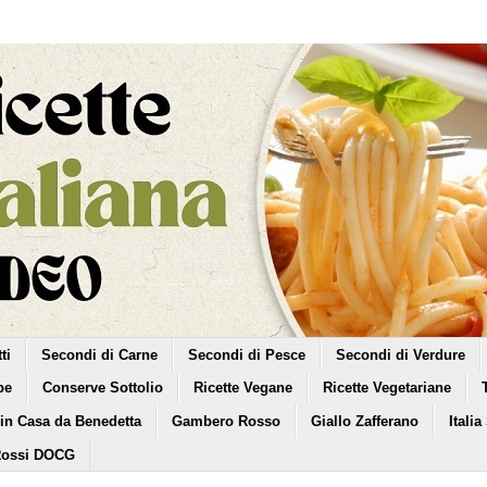
ti
Secondi di Carne
Secondi di Pesce
Secondi di Verdure
pe
Conserve Sottolio
Ricette Vegane
Ricette Vegetariane
 in Casa da Benedetta
Gambero Rosso
Giallo Zafferano
Italia
Rossi DOCG