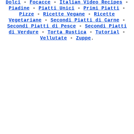
Dolci
-
Focacce
-
Italian Video Recipes
-
Piadine
-
Piatti Unici
-
Primi Piatti
-
Pizze
-
Ricette Vegane
-
Ricette
Vegetariane
-
Secondi Piatti di Carne
-
Secondi Piatti di Pesce
-
Secondi Piatti
di Verdure
-
Torta Rustica
-
Tutorial
-
Vellutate
-
Zuppe
.