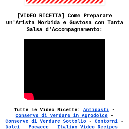
[VIDEO RICETTA] Come Preparare
un'Arista Morbida e Gustosa con Tanta
Salsa d'Accompagnamento:
Tutte le Video Ricette:
Antipasti
-
Conserve di Verdure in Agrodolce
-
Conserve di Verdure Sottolio
-
Contorni
-
Dolci
-
Focacce
-
Italian Video Recipes
-