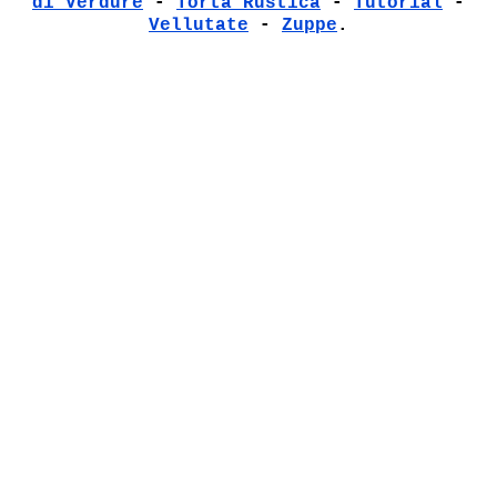
di Verdure
-
Torta Rustica
-
Tutorial
-
Vellutate
-
Zuppe
.