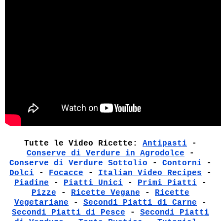
Tutte le Video Ricette:
Antipasti
-
Conserve di Verdure in Agrodolce
-
Conserve di Verdure Sottolio
-
Contorni
-
Dolci
-
Focacce
-
Italian Video Recipes
-
Piadine
-
Piatti Unici
-
Primi Piatti
-
Pizze
-
Ricette Vegane
-
Ricette
Vegetariane
-
Secondi Piatti di Carne
-
Secondi Piatti di Pesce
-
Secondi Piatti