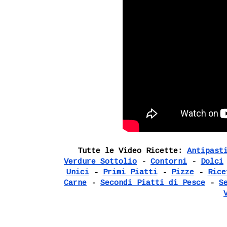
Tutte le Video Ricette:
Antipast
Verdure Sottolio
-
Contorni
-
Dolci
Unici
-
Primi Piatti
-
Pizze
-
Rice
Carne
-
Secondi Piatti di Pesce
-
S