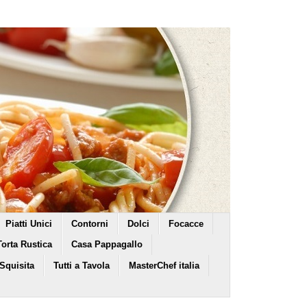
Piatti Unici
Contorni
Dolci
Focacce
Torta Rustica
Casa Pappagallo
 Squisita
Tutti a Tavola
MasterChef italia