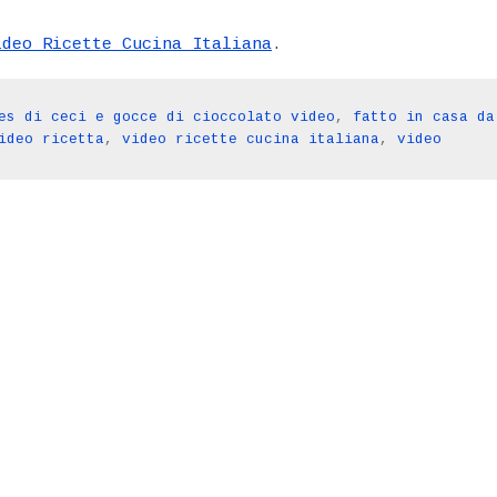
ideo Ricette Cucina Italiana
.
es di ceci e gocce di cioccolato video
,
fatto in casa da
ideo ricetta
,
video ricette cucina italiana
,
video