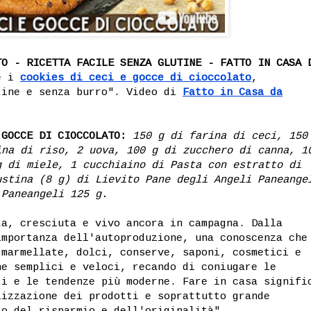
TO - RICETTA FACILE SENZA GLUTINE - FATTO IN CASA 
me i
cookies di ceci e gocce di cioccolato
,
tine e senza burro". Video di
Fatto in Casa da
 GOCCE DI CIOCCOLATO:
150 g di farina di ceci, 150
ina di riso, 2 uova, 100 g di zucchero di canna, 1
g di miele, 1 cucchiaino di Pasta con estratto di
ustina (8 g) di Lievito Pane degli Angeli Paneange
 Paneangeli 125 g.
ta, cresciuta e vivo ancora in campagna. Dalla
importanza dell'autoproduzione, una conoscenza che
 marmellate, dolci, conserve, saponi, cosmetici e
he semplici e veloci, recando di coniugare le
ti e le tendenze più moderne. Fare in casa signifi
lizzazione dei prodotti e soprattutto grande
to del risparmio e dell'originalità".