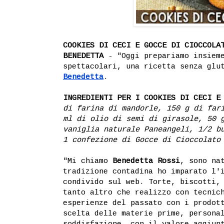
COOKIES DI CECI E GOCCE DI CIOCCOLA
BENEDETTA
- "Oggi prepariamo insie
spettacolari, una ricetta senza glu
Benedetta
.
INGREDIENTI PER I COOKIES DI CECI E
di farina di mandorle, 150 g di far
ml di olio di semi di girasole, 50 
vaniglia naturale Paneangeli, 1/2 b
1 confezione di Gocce di Cioccolato
"Mi chiamo
Benedetta Rossi
, sono na
tradizione contadina ho imparato l'
condivido sul web. Torte, biscotti,
tanto altro che realizzo con tecnic
esperienze del passato con i prodot
scelta delle materie prime, persona
soddisfazione, con il valore aggiun