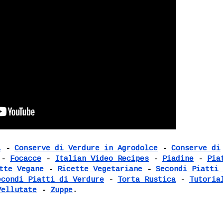
i
-
Conserve di Verdure in Agrodolce
-
Conserve di
-
Focacce
-
Italian Video Recipes
-
Piadine
-
Pia
tte Vegane
-
Ricette Vegetariane
-
Secondi Piatti 
econdi Piatti di Verdure
-
Torta Rustica
-
Tutoria
Vellutate
-
Zuppe
.