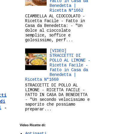
Fatto in Casa da
Benedetta |
Ricetta N°1662
CIAMBELLA AL CIOCCOLATO -
Ricetta Facile - Fatto in
Casa da Benedetta: - "Un
dolce al cioccolato
semplice, soffice e
golosissimo, perf...
[VIDEO]
STRACCETTI DI
POLLO AL LIMONE -
Ricetta Facile -
Fatto in Casa da
Benedetta |
Ricetta N°1660
STRACCETTI DI POLLO AL
LIMONE - RICETTA FACILE -
FATTO IN CASA DA BENEDETTA
tti
- "Un secondo velocissimo e
di
saporito che possiamo
l
-
preparar...
Video Ricette di:
Antipasti