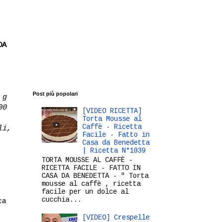
DA
Post più popolari
 g
00
[VIDEO RICETTA]
Torta Mousse al
Caffè - Ricetta
li,
Facile - Fatto in
Casa da Benedetta
| Ricetta N°1039
TORTA MOUSSE AL CAFFÈ -
RICETTA FACILE - FATTO IN
CASA DA BENEDETTA - " Torta
mousse al caffè , ricetta
facile per un dolce al
cucchia...
ca
[VIDEO] Crespelle