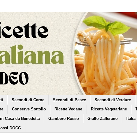
ti
Secondi di Carne
Secondi di Pesce
Secondi di Verdure
pe
Conserve Sottolio
Ricette Vegane
Ricette Vegetariane
 in Casa da Benedetta
Gambero Rosso
Giallo Zafferano
Italia
Rossi DOCG