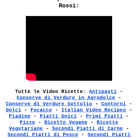
Rossi:
Tutte le Video Ricette:
Antipasti
-
Conserve di Verdure in Agrodolce
-
Conserve di Verdure Sottolio
-
Contorni
-
Dolci
-
Focacce
-
Italian Video Recipes
-
Piadine
-
Piatti Unici
-
Primi Piatti
-
Pizze
-
Ricette Vegane
-
Ricette
Vegetariane
-
Secondi Piatti di Carne
-
Secondi Piatti di Pesce
-
Secondi Piatti