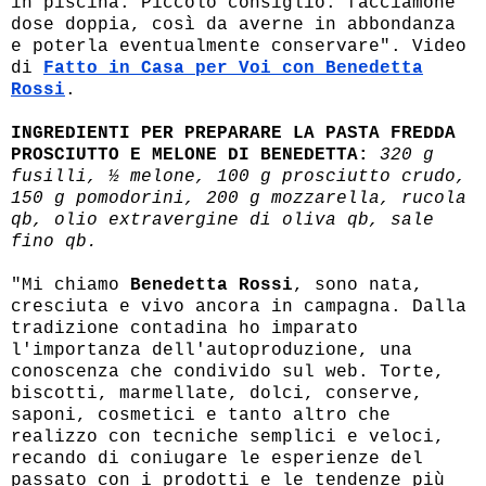
in piscina. Piccolo consiglio: facciamone
dose doppia, così da averne in abbondanza
e poterla eventualmente conservare". Video
di
Fatto in Casa per Voi con Benedetta
Rossi
.
INGREDIENTI PER PREPARARE LA PASTA FREDDA
PROSCIUTTO E MELONE DI BENEDETTA:
320 g
fusilli, ½ melone, 100 g prosciutto crudo,
150 g pomodorini, 200 g mozzarella, rucola
qb, olio extravergine di oliva qb, sale
fino qb.
"Mi chiamo
Benedetta Rossi
, sono nata,
cresciuta e vivo ancora in campagna. Dalla
tradizione contadina ho imparato
l'importanza dell'autoproduzione, una
conoscenza che condivido sul web. Torte,
biscotti, marmellate, dolci, conserve,
saponi, cosmetici e tanto altro che
realizzo con tecniche semplici e veloci,
recando di coniugare le esperienze del
passato con i prodotti e le tendenze più