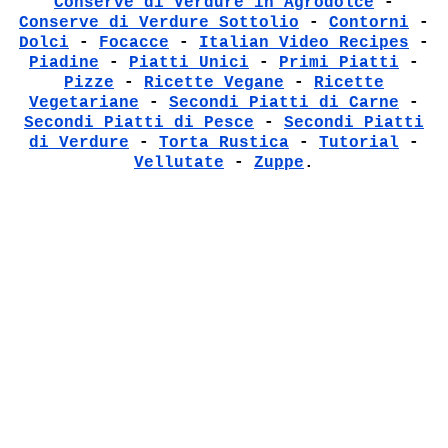
Conserve di Verdure in Agrodolce
-
Conserve di Verdure Sottolio
-
Contorni
-
Dolci
-
Focacce
-
Italian Video Recipes
-
Piadine
-
Piatti Unici
-
Primi Piatti
-
Pizze
-
Ricette Vegane
-
Ricette
Vegetariane
-
Secondi Piatti di Carne
-
Secondi Piatti di Pesce
-
Secondi Piatti
di Verdure
-
Torta Rustica
-
Tutorial
-
Vellutate
-
Zuppe
.