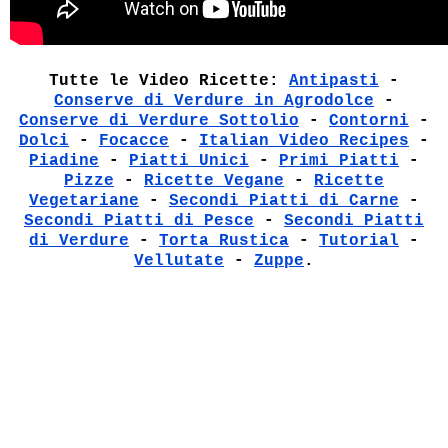
Tutte le Video Ricette:
Antipasti
-
Conserve di Verdure in Agrodolce
-
Conserve di Verdure Sottolio
-
Contorni
-
Dolci
-
Focacce
-
Italian Video Recipes
-
Piadine
-
Piatti Unici
-
Primi Piatti
-
Pizze
-
Ricette Vegane
-
Ricette
Vegetariane
-
Secondi Piatti di Carne
-
Secondi Piatti di Pesce
-
Secondi Piatti
di Verdure
-
Torta Rustica
-
Tutorial
-
Vellutate
-
Zuppe
.