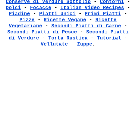
Conserve di Verdure Sottolio
-
Contorni
-
Dolci
-
Focacce
-
Italian Video Recipes
-
Piadine
-
Piatti Unici
-
Primi Piatti
-
Pizze
-
Ricette Vegane
-
Ricette
Vegetariane
-
Secondi Piatti di Carne
-
Secondi Piatti di Pesce
-
Secondi Piatti
di Verdure
-
Torta Rustica
-
Tutorial
-
Vellutate
-
Zuppe
.